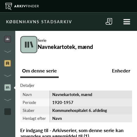
KØBENHAVNS STADSARKIV
Serie
Navnekartotek, mænd
Om denne serie
Enheder
Detaljer
Navn
Navnekartotek, mænd
Periode
1920-​1957
Skaber
Kommunehospitalet 6. afdeling
Henlagt efter
Navn
Er indgang til - Arkivserier, som denne serie kan
anvendes som søgemiddel til
(
1
)