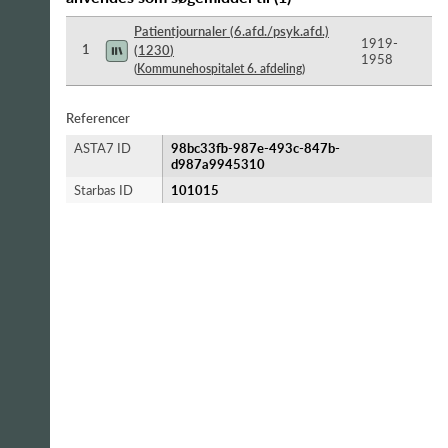
Patientjournaler (6.afd./psyk.afd.)
1919-​
1
(
1230
)
1958
(
Kommunehospitalet 6. afdeling
)
Referencer
ASTA7 ID
98bc33fb-987e-493c-847b-
d987a9945310
Starbas ID
101015