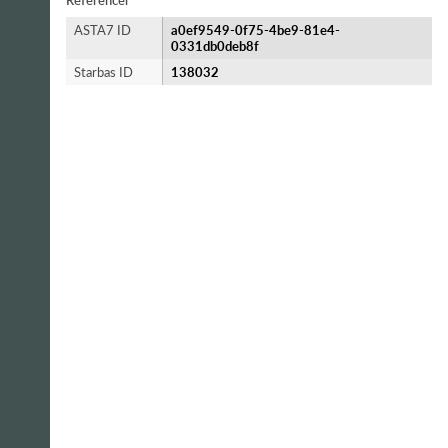
Referencer
ASTA7 ID
a0ef9549-0f75-4be9-81e4-
0331db0deb8f
Starbas ID
138032