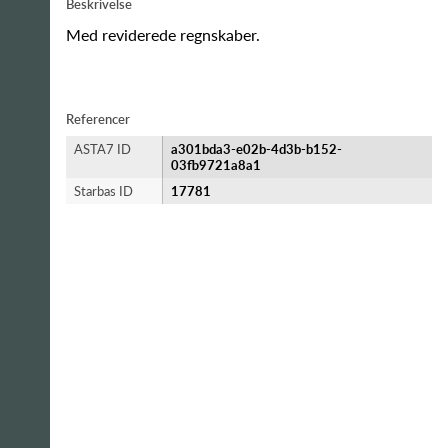
Beskrivelse
Med reviderede regnskaber.
Referencer
ASTA7 ID
a301bda3-e02b-4d3b-b152-
03fb9721a8a1
Starbas ID
17781