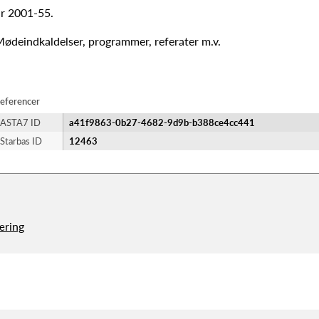
r 2001-55.
ødeindkaldelser, programmer, referater m.v.
eferencer
ASTA7 ID
a41f9863-0b27-4682-9d9b-b388ce4cc441
Starbas ID
12463
æring