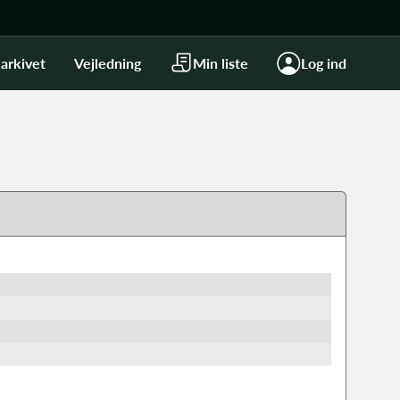
arkivet
Vejledning
Min liste
Log ind