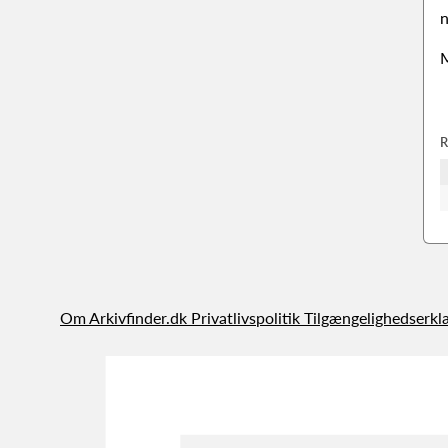
n
M
R
Om Arkivfinder.dk
Privatlivspolitik
Tilgængelighedserkl