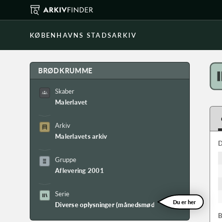
KØBENHAVNS STADSARKIV
BRØDKRUMME
Skaber
Malerlavet
Arkiv
Malerlavets arkiv
D
Gruppe
Aflevering 2001
Serie
Du er her
Diverse oplysninger (månedsmøder ved lauget)
B