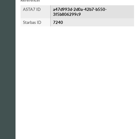
Referencer
ASTA7 ID
a47d993d-2d0a-42b7-b550-
3f5b806299c9
Starbas ID
7240