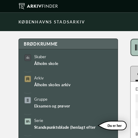
KØBENHAVNS STADSARKIV
BRØDKRUMME
Skaber
Ålholm skole
Arkiv
Ålholm skoles arkiv
D
Gruppe
Eksamen og prøver
Serie
Du er her
Standspunktsblade (henlagt efter terminer)
B