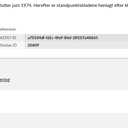
lutter juni 1974. Herefter er standpunktsbladene henlagt efter kl
eferencer
ASTA7 ID
a70104df-fd1c-4fe9-8fef-2ff107a40665
Starbas ID
20609
æring