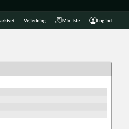
arkivet
Vejledning
Min liste
Log ind