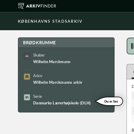
KØBENHAVNS STADSARKIV
BRØDKRUMME
Skaber
Wilhelm Marckmann
Arkiv
Wilhelm Marckmanns arkiv
D
Serie
Du er her
Danmarks Lærerhøjskole (DLH)
B