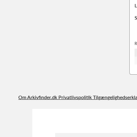
L
S
R
Om Arkivfinder.dk
Privatlivspolitik
Tilgængelighedserkl