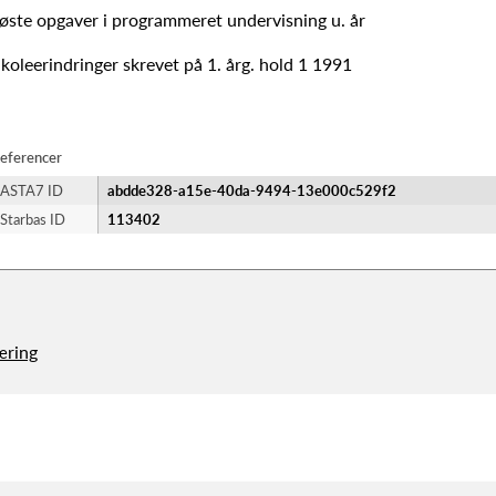
øste opgaver i programmeret undervisning u. år
koleerindringer skrevet på 1. årg. hold 1 1991
eferencer
ASTA7 ID
abdde328-a15e-40da-9494-13e000c529f2
Starbas ID
113402
æring