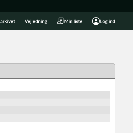
arkivet
Vejledning
Min liste
Log ind