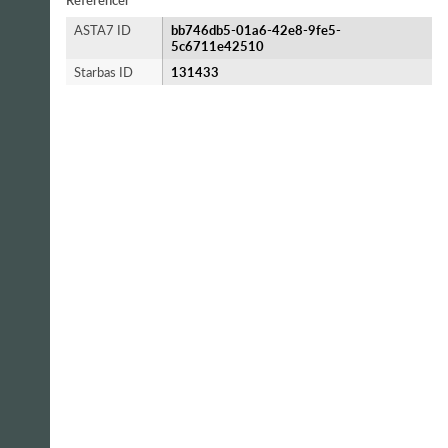
Referencer
ASTA7 ID
bb746db5-01a6-42e8-9fe5-
5c6711e42510
Starbas ID
131433