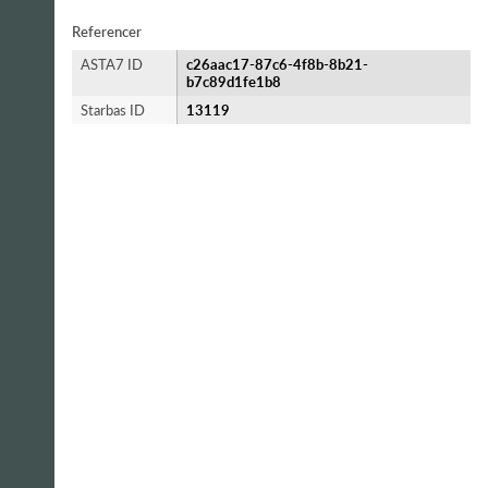
Referencer
ASTA7 ID
c26aac17-87c6-4f8b-8b21-
b7c89d1fe1b8
Starbas ID
13119