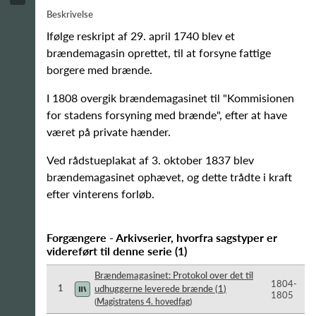
Beskrivelse
Ifølge reskript af 29. april 1740 blev et
brændemagasin oprettet, til at forsyne fattige
borgere med brænde.
I 1808 overgik brændemagasinet til "Kommisionen
for stadens forsyning med brænde", efter at have
været på private hænder.
Ved rådstueplakat af 3. oktober 1837 blev
brændemagasinet ophævet, og dette trådte i kraft
efter vinterens forløb.
Forgængere - Arkivserier, hvorfra sagstyper er
videreført til denne serie
(
1
)
Brændemagasinet: Protokol over det til
1804-​
1
udhuggerne leverede brænde
(
1
)
1805
(
Magistratens 4. hovedfag
)