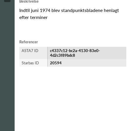
Beskrivelse
Indtil juni 1974 blev standpunktsbladene henlagt
efter terminer
Referencer
ASTA7 ID
c4337c12-bc2a-4130-83e0-
4d2c3f89bdc8
Starbas ID
20594