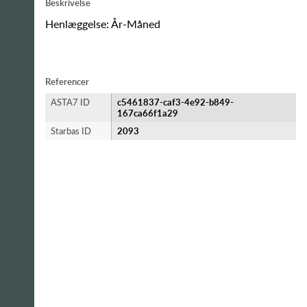
Beskrivelse
Henlæggelse: År-Måned
Referencer
ASTA7 ID
c5461837-caf3-4e92-b849-
167ca66f1a29
Starbas ID
2093