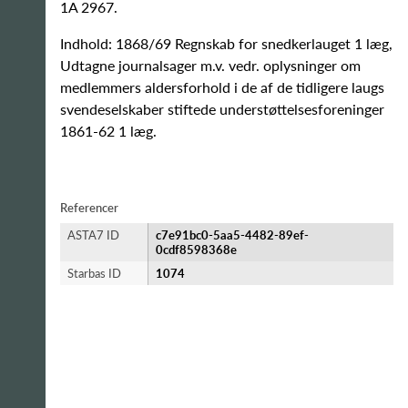
1A 2967.
Indhold: 1868/69 Regnskab for snedkerlauget 1 læg,
Udtagne journalsager m.v. vedr. oplysninger om
medlemmers aldersforhold i de af de tidligere laugs
svendeselskaber stiftede understøttelsesforeninger
1861-62 1 læg.
Referencer
ASTA7 ID
c7e91bc0-5aa5-4482-89ef-
0cdf8598368e
Starbas ID
1074