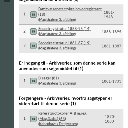
Fattigvæsenets trykte hovedregistrant
1881-​
1
(
18
)
1948
(
Magistratens 3. afdeling
)
Seddelregistratur 1888-95
(
14
)
2
1888-​1895
(
Magistratens 3. afdeling
)
Seddelregistratur 1881-87
(
19
)
3
1881-​1887
(
Magistratens 3. afdeling
)
Er indgang til - Arkivserier, som denne serie kan
anvendes som søgemiddel til
(
1
)
B-sager
(
81
)
1
1881-​1933
(
Magistratens 3. afdeling
)
Forgængere - Arkivserier, hvorfra sagstyper er
videreført til denne serie
(
1
)
Referatprotokoller A-B m.reg.
1870-​
1
(Mag.3.afd.)
(
63
)
1880
(
Københavns Fattigvæsen
)