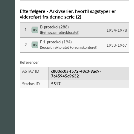
Efterfølgere - Arkivserier, hvortil sagstyper er
videreført fra denne serie
(
2
)
B-protokol
(
288
)
1
1934-​1978
(
Børneværnsdirektoratet
)
F 1-protokol
(
194
)
2
1933-​1967
(
Socialdirektoratet Forsorgskontoret
)
Referencer
ASTA7 ID
c800dc0a-f572-48c0-9ad9-
7c45945d9632
Starbas ID
5517