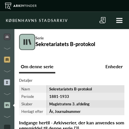
KØBENHAVNS STADSARKIV
Serie
Sekretariatets B-protokol
Om denne serie
Enheder
Detaljer
Navn
Sekretariatets B-protokol
Periode
1881-​1933
Skaber
Magistratens 3. afdeling
Henlagt efter
År, Journalnummer
Indgange hertil - Arkivserier, der kan anvendes som
søgemiddel til denne serie
(
3
)