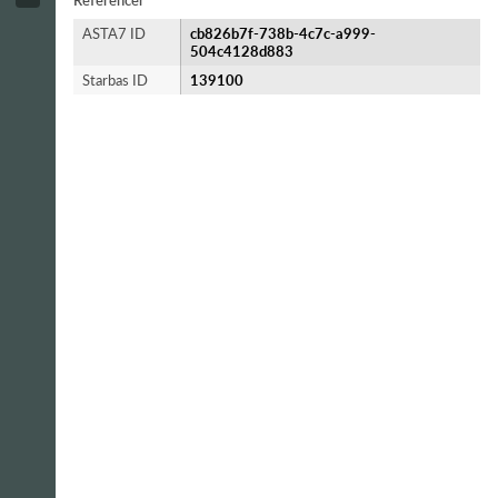
Referencer
ASTA7 ID
cb826b7f-738b-4c7c-a999-
504c4128d883
Starbas ID
139100