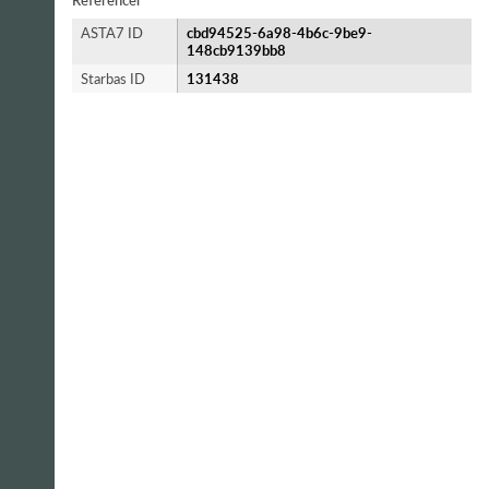
Referencer
ASTA7 ID
cbd94525-6a98-4b6c-9be9-
148cb9139bb8
Starbas ID
131438