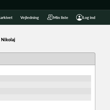
arkivet
Vejledning
Min liste
Log ind
 Nikolaj