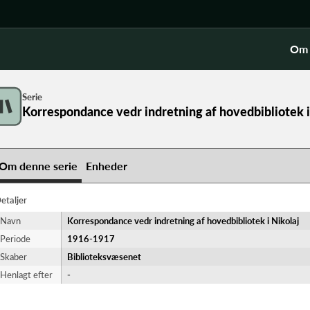
Om 
Serie
Korrespondance vedr indretning af hovedbibliotek i
Om denne serie
Enheder
etaljer
Navn
Korrespondance vedr indretning af hovedbibliotek i Nikolaj
Periode
1916-​1917
Skaber
Biblioteksvæsenet
Henlagt efter
-
laj