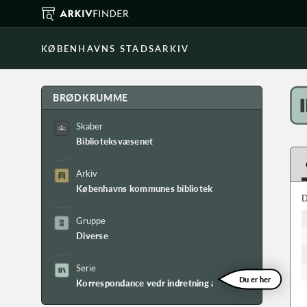
KØBENHAVNS STADSARKIV
BRØDKRUMME
Skaber
Biblioteksvæsenet
Arkiv
Københavns kommunes bibliotekers arkiv
D
Gruppe
Diverse
Serie
Du er her
Korrespondance vedr indretning af hovedbibliotek i Niko