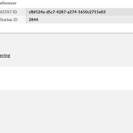
eferencer
ASTA7 ID
cfbf524a-d5c7-4287-a274-1650c2715e03
Starbas ID
2844
æring