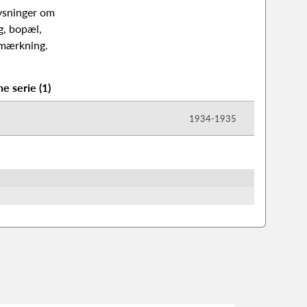
lysninger om
g, bopæl,
anmærkning.
ne serie
(
1
)
1934-​1935