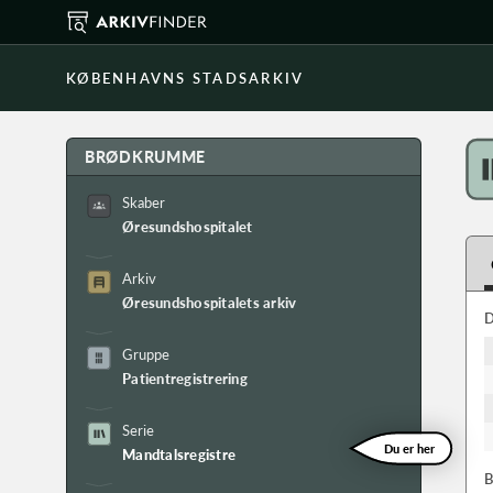
KØBENHAVNS STADSARKIV
BRØDKRUMME
Skaber
Øresundshospitalet
Arkiv
Øresundshospitalets arkiv
D
Gruppe
Patientregistrering
Serie
Du er her
Mandtalsregistre
B