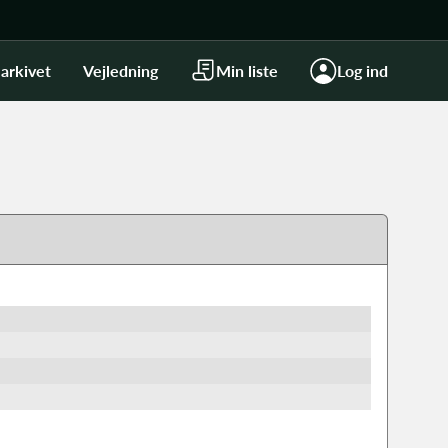
arkivet
Vejledning
Min liste
Log ind