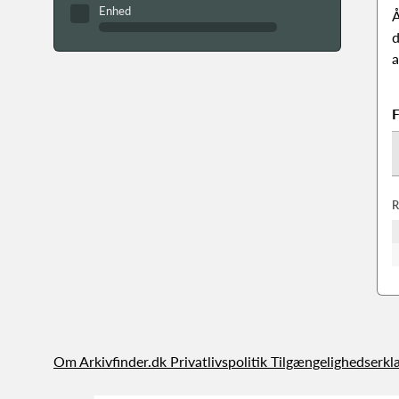
Enhed
Å
d
a
F
R
Om Arkivfinder.dk
Privatlivspolitik
Tilgængelighedserkl