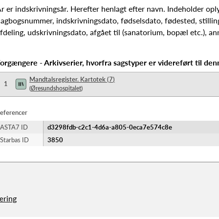
r er indskrivningsår. Herefter henlagt efter navn. Indeholder op
agbogsnummer, indskrivningsdato, fødselsdato, fødested, stillin
fdeling, udskrivningsdato, afgået til (sanatorium, bopæl etc.), 
orgængere - Arkivserier, hvorfra sagstyper er videreført til den
Mandtalsregister. Kartotek
(
7
)
1
(
Øresundshospitalet
)
eferencer
ASTA7 ID
d3298fdb-c2c1-4d6a-a805-0eca7e574c8e
Starbas ID
3850
æring