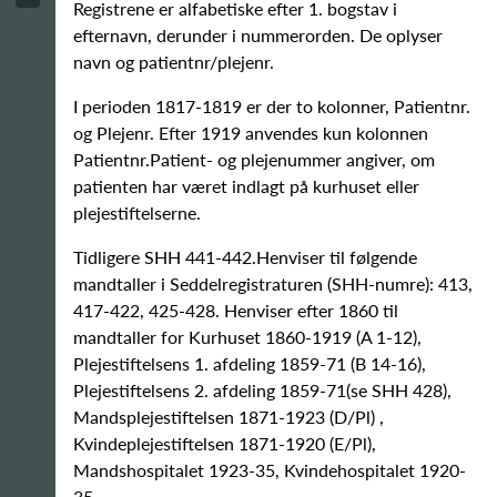
Registrene er alfabetiske efter 1. bogstav i
efternavn, derunder i nummerorden. De oplyser
navn og patientnr/plejenr.
I perioden 1817-1819 er der to kolonner, Patientnr.
og Plejenr. Efter 1919 anvendes kun kolonnen
Patientnr.Patient- og plejenummer angiver, om
patienten har været indlagt på kurhuset eller
plejestiftelserne.
Tidligere SHH 441-442.Henviser til følgende
mandtaller i Seddelregistraturen (SHH-numre): 413,
417-422, 425-428. Henviser efter 1860 til
mandtaller for Kurhuset 1860-1919 (A 1-12),
Plejestiftelsens 1. afdeling 1859-71 (B 14-16),
Plejestiftelsens 2. afdeling 1859-71(se SHH 428),
Mandsplejestiftelsen 1871-1923 (D/Pl) ,
Kvindeplejestiftelsen 1871-1920 (E/Pl),
Mandshospitalet 1923-35, Kvindehospitalet 1920-
35.