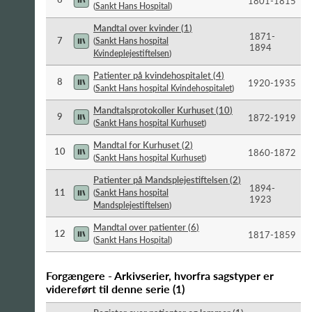
1801-​1815
(
Sankt Hans Hospital
)
Mandtal over kvinder
(
1
)
1871-​
7
(
Sankt Hans hospital
1894
Kvindeplejestiftelsen
)
Patienter på kvindehospitalet
(
4
)
8
1920-​1935
(
Sankt Hans hospital Kvindehospitalet
)
Mandtalsprotokoller Kurhuset
(
10
)
9
1872-​1919
(
Sankt Hans hospital Kurhuset
)
Mandtal for Kurhuset
(
2
)
10
1860-​1872
(
Sankt Hans hospital Kurhuset
)
Patienter på Mandsplejestiftelsen
(
2
)
1894-​
11
(
Sankt Hans hospital
1923
Mandsplejestiftelsen
)
Mandtal over patienter
(
6
)
12
1817-​1859
(
Sankt Hans Hospital
)
Forgængere - Arkivserier, hvorfra sagstyper er
videreført til denne serie
(
1
)