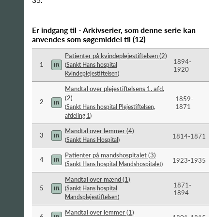
Er indgang til - Arkivserier, som denne serie kan
anvendes som søgemiddel til
(
12
)
Patienter på kvindeplejestiftelsen
(
2
)
1894-​
1
(
Sankt Hans hospital
1920
Kvindeplejestiftelsen
)
Mandtal over plejestiftelsens 1. afd.
(
2
)
1859-​
2
1871
(
Sankt Hans hospital Plejestiftelsen,
afdeling 1
)
Mandtal over lemmer
(
4
)
3
1814-​1871
(
Sankt Hans Hospital
)
Patienter på mandshospitalet
(
3
)
4
1923-​1935
(
Sankt Hans hospital Mandshospitalet
)
Mandtal over mænd
(
1
)
1871-​
5
(
Sankt Hans hospital
1894
Mandsplejestiftelsen
)
Mandtal over lemmer
(
1
)
6