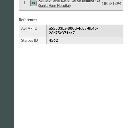
Register over patienter og lemmer
(
1
)
1
1808-​1894
(
Sankt Hans Hospital
)
Referencer
ASTA7 ID
e55533ba-800d-4d8a-8b45-
26b75c371ea7
Starbas ID
4562