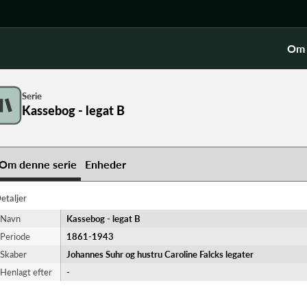
Om 
Serie
Kassebog - legat B
Om denne serie
Enheder
etaljer
Navn
Kassebog - legat B
Periode
1861-​1943
Skaber
Johannes Suhr og hustru Caroline Falcks legater
Henlagt efter
-