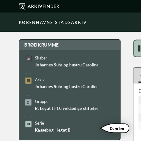
KØBENHAVNS STADSARKIV
BRØDKRUMME
Skaber
Johannes Suhr og hustru Caroline Falcks legater
Arkiv
Johannes Suhr og hustru Caroline Falcks legaters arkiv
D
Gruppe
B: Legat til 10 veldædige stiftelser i København
Serie
Du er her
Kassebog - legat B