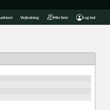
arkivet
Vejledning
Min liste
Log ind