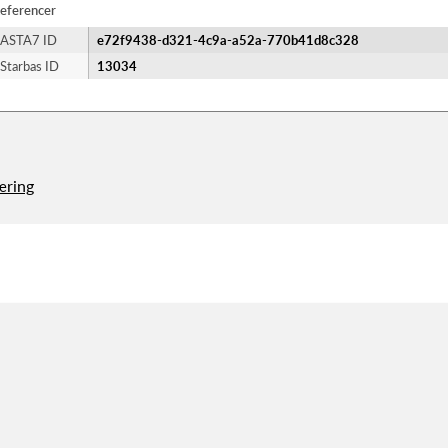
eferencer
ASTA7 ID
e72f9438-d321-4c9a-a52a-770b41d8c328
Starbas ID
13034
æring