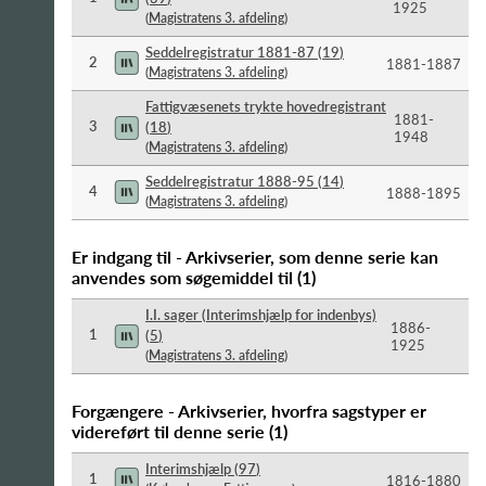
1925
(
Magistratens 3. afdeling
)
Seddelregistratur 1881-87
(
19
)
2
1881-​1887
(
Magistratens 3. afdeling
)
Fattigvæsenets trykte hovedregistrant
1881-​
3
(
18
)
1948
(
Magistratens 3. afdeling
)
Seddelregistratur 1888-95
(
14
)
4
1888-​1895
(
Magistratens 3. afdeling
)
Er indgang til - Arkivserier, som denne serie kan
anvendes som søgemiddel til
(
1
)
I.I. sager (Interimshjælp for indenbys)
1886-​
1
(
5
)
1925
(
Magistratens 3. afdeling
)
Forgængere - Arkivserier, hvorfra sagstyper er
videreført til denne serie
(
1
)
Interimshjælp
(
97
)
1
1816-​1880