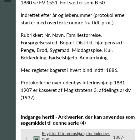
1880 se FV 1551. Fortsætter som B 50.
Indrettet efter år og løbenummer (protokollerne
starter med overførte numre fra tidl. prot.).
Rubrikker: Nr. Navn. Familiestørrelse.
Forsørgelsessted. Bopæl. Distrikt. hjælpens art:
Penge, Brød, Sygemad, Middagsspise, Kul,
Beklædning, Fødselshjælp. Anmærkning.
Med register bagerst i hvert bind indtil 1886.
Protokollerne over udenbys interimshjælp 1881-
1907 er kasseret af Magistratens 3. afdelings arkiv
(1937).
Indgange hertil - Arkivserier, der kan anvendes som
søgemiddel til denne serie
(
4
)
Register til interimshjælp for indenbys
1887-​
1
(
39
)