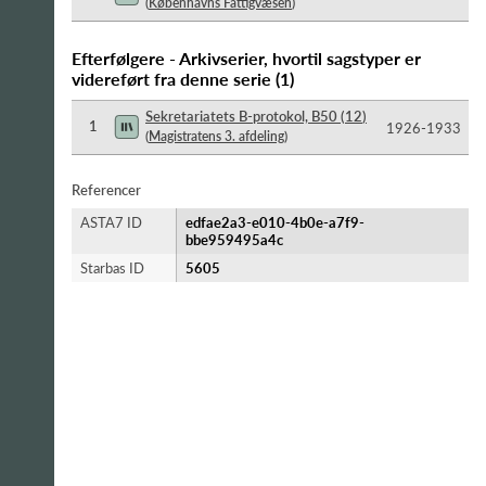
(
Københavns Fattigvæsen
)
Efterfølgere - Arkivserier, hvortil sagstyper er
videreført fra denne serie
(
1
)
Sekretariatets B-protokol, B50
(
12
)
1
1926-​1933
(
Magistratens 3. afdeling
)
Referencer
ASTA7 ID
edfae2a3-e010-4b0e-a7f9-
bbe959495a4c
Starbas ID
5605