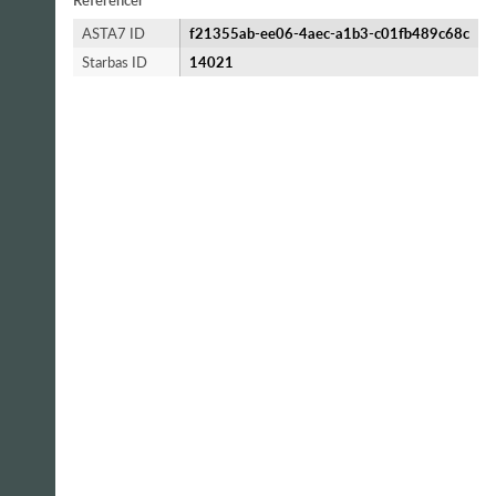
Referencer
ASTA7 ID
f21355ab-ee06-4aec-a1b3-c01fb489c68c
Starbas ID
14021