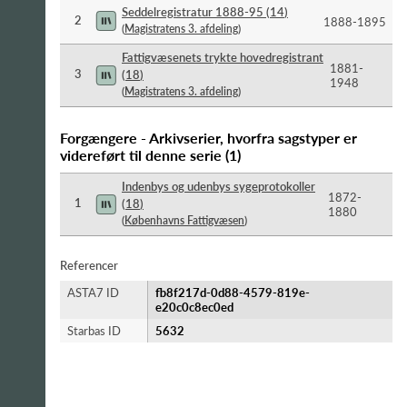
Seddelregistratur 1888-95
(
14
)
2
1888-​1895
(
Magistratens 3. afdeling
)
Fattigvæsenets trykte hovedregistrant
1881-​
3
(
18
)
1948
(
Magistratens 3. afdeling
)
Forgængere - Arkivserier, hvorfra sagstyper er
videreført til denne serie
(
1
)
Indenbys og udenbys sygeprotokoller
1872-​
1
(
18
)
1880
(
Københavns Fattigvæsen
)
Referencer
ASTA7 ID
fb8f217d-0d88-4579-819e-
e20c0c8ec0ed
Starbas ID
5632