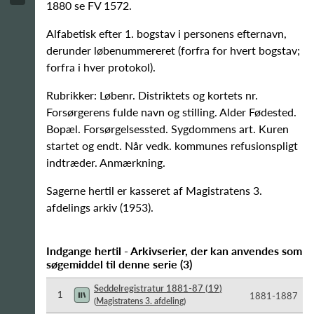
1880 se FV 1572.
Alfabetisk efter 1. bogstav i personens efternavn,
derunder løbenummereret (forfra for hvert bogstav;
forfra i hver protokol).
Rubrikker: Løbenr. Distriktets og kortets nr.
Forsørgerens fulde navn og stilling. Alder Fødested.
Bopæl. Forsørgelsessted. Sygdommens art. Kuren
startet og endt. Når vedk. kommunes refusionspligt
indtræder. Anmærkning.
Sagerne hertil er kasseret af Magistratens 3.
afdelings arkiv (1953).
Indgange hertil - Arkivserier, der kan anvendes som
søgemiddel til denne serie
(
3
)
Seddelregistratur 1881-87
(
19
)
1
1881-​1887
(
Magistratens 3. afdeling
)