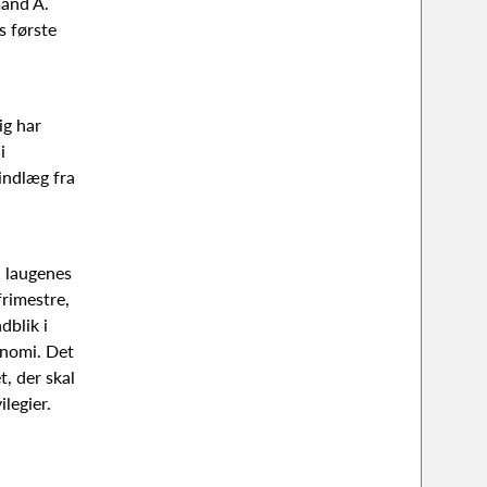
mand A.
 første
ig har
i
indlæg fra
 laugenes
rimestre,
dblik i
onomi. Det
, der skal
legier.