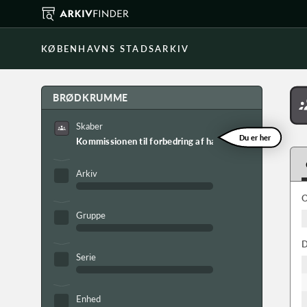
KØBENHAVNS STADSARKIV
BRØDKRUMME
Skaber
Du er her
Kommissionen til forbedring af handelen og næringsvej
Arkiv
O
Gruppe
D
Serie
Enhed