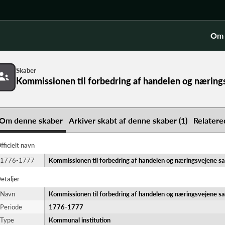
Om 
Skaber
Kommissionen til forbedring af handelen og næring
ene samt god ordens vedligeholdelse
Om denne skaber
Arkiver skabt af denne skaber (1)
Relatere
fficielt navn
1776-1777
Kommissionen til forbedring af handelen og næringsvejene s
etaljer
Navn
Kommissionen til forbedring af handelen og næringsvejene s
Periode
1776-​1777
Type
Kommunal institution