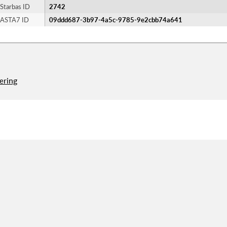
Starbas ID
2742
ASTA7 ID
09ddd687-3b97-4a5c-9785-9e2cbb74a641
æring