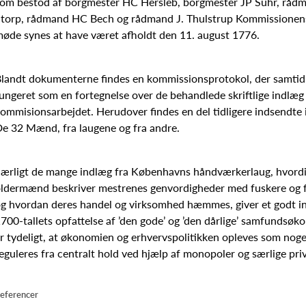
om bestod af borgmester HC Hersleb, borgmester JP Suhr, råd
torp, rådmand HC Bech og rådmand J. Thulstrup Kommissionens
øde synes at have været afholdt den 11. august 1776.
landt dokumenterne findes en kommissionsprotokol, der samtid
ungeret som en fortegnelse over de behandlede skriftlige indlæg 
ommisionsarbejdet. Herudover findes en del tidligere indsendte 
e 32 Mænd, fra laugene og fra andre.
ærligt de mange indlæg fra Københavns håndværkerlaug, hvordi
ldermænd beskriver mestrenes genvordigheder med fuskere og f
g hvordan deres handel og virksomhed hæmmes, giver et godt in
700-tallets opfattelse af ’den gode’ og ’den dårlige’ samfundsøk
r tydeligt, at økonomien og erhvervspolitikken opleves som noget
eguleres fra centralt hold ved hjælp af monopoler og særlige privi
eferencer