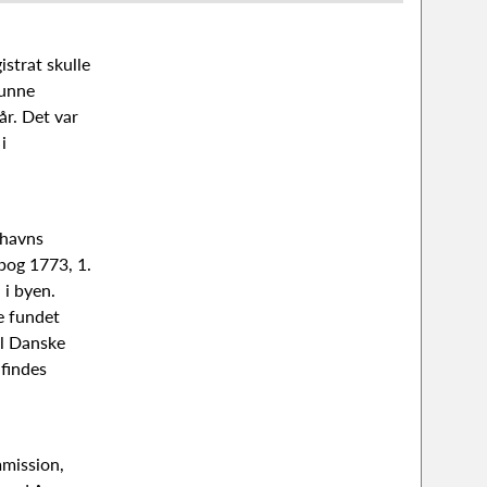
strat skulle
kunne
r. Det var
i
nhavns
ibog 1773, 1.
 i byen.
e fundet
il Danske
 findes
mmission,