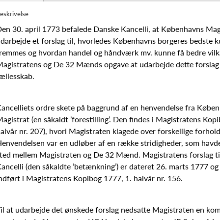
eskrivelse
en 30. april 1773 befalede Danske Kancelli, at Københavns Magi
darbejde et forslag til, hvorledes Københavns borgeres bedste 
remmes og hvordan handel og håndværk mv. kunne få bedre vilkå
agistratens og De 32 Mænds opgave at udarbejde dette forslag 
ællesskab.
ancelliets ordre skete på baggrund af en henvendelse fra Købe
agistrat (en såkaldt ’forestilling’. Den findes i Magistratens Kop
alvår nr. 207), hvori Magistraten klagede over forskellige forhold
envendelsen var en udløber af en række stridigheder, som havd
ted mellem Magistraten og De 32 Mænd. Magistratens forslag t
ancelli (den såkaldte ’betænkning’) er dateret 26. marts 1777 og
ndført i Magistratens Kopibog 1777, 1. halvår nr. 156.
il at udarbejde det ønskede forslag nedsatte Magistraten en ko