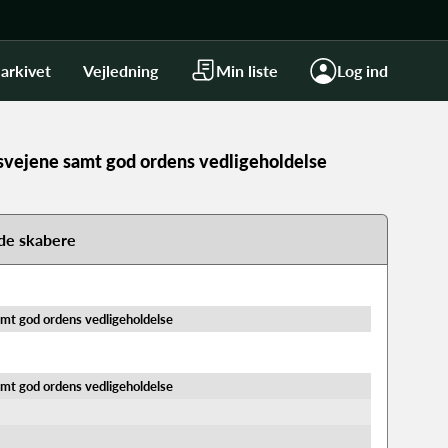
arkivet
Vejledning
Min liste
Log ind
svejene samt god ordens vedligeholdelse
de skabere
amt god ordens vedligeholdelse
amt god ordens vedligeholdelse