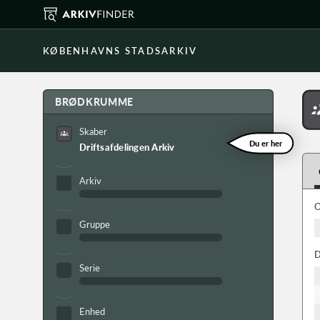
KØBENHAVNS STADSARKIV
BRØDKRUMME
Skaber
Du er her
Driftsafdelingen Arkiv
Arkiv
O
Gruppe
D
Serie
Enhed