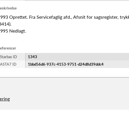
eskrivelse
993 Oprettet. Fra Servicefaglig afd., Afsnit for sagsregister, tryk
3414).
995 Nedlagt.
eferencer
Starbas ID
1343
ASTA7 ID
1bbd56d6-937c-4153-9751-d24d8d39ddc4
æring