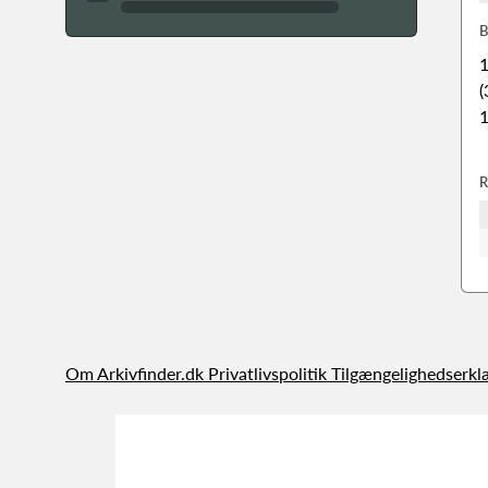
B
1
(
1
R
Om Arkivfinder.dk
Privatlivspolitik
Tilgængelighedserkl