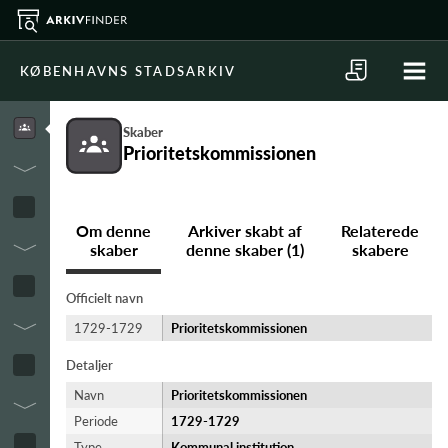
KØBENHAVNS STADSARKIV
Skaber
Prioritetskommissionen
Om denne
Arkiver skabt af
Relaterede
skaber
denne skaber (1)
skabere
Officielt navn
1729-1729
Prioritetskommissionen
Detaljer
Navn
Prioritetskommissionen
Periode
1729-​1729
Type
Kommunal institution