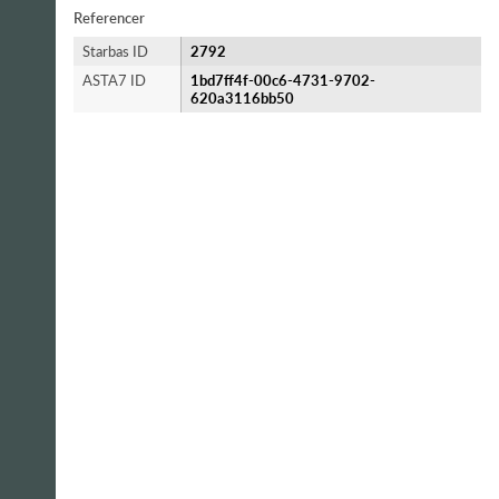
Referencer
Starbas ID
2792
ASTA7 ID
1bd7ff4f-00c6-4731-9702-
620a3116bb50