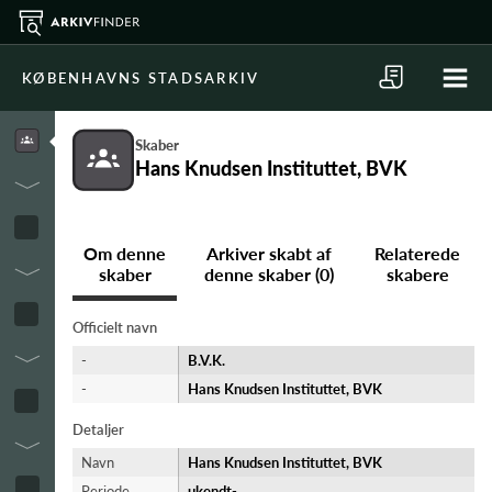
KØBENHAVNS STADSARKIV
Skaber
Hans Knudsen Instituttet, BVK
Om denne
Arkiver skabt af
Relaterede
skaber
denne skaber (0)
skabere
Officielt navn
-
B.V.K.
-
Hans Knudsen Instituttet, BVK
Detaljer
Navn
Hans Knudsen Instituttet, BVK
Periode
ukendt-​