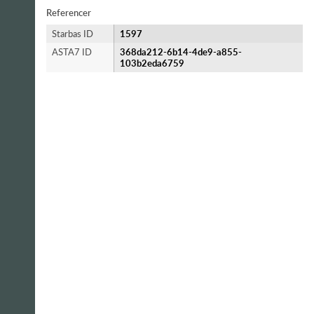
Referencer
Starbas ID
1597
ASTA7 ID
368da212-6b14-4de9-a855-
103b2eda6759