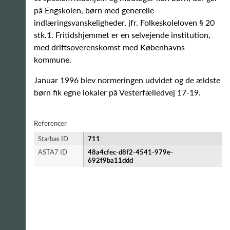
på Engskolen, børn med generelle
indlæringsvanskeligheder, jfr. Folkeskoleloven § 20
stk.1. Fritidshjemmet er en selvejende institution,
med driftsoverenskomst med Københavns
kommune.
Januar 1996 blev normeringen udvidet og de ældste
børn fik egne lokaler på Vesterfælledvej 17-19.
Referencer
Starbas ID
711
ASTA7 ID
48a4cfec-d8f2-4541-979e-
692f9ba11ddd