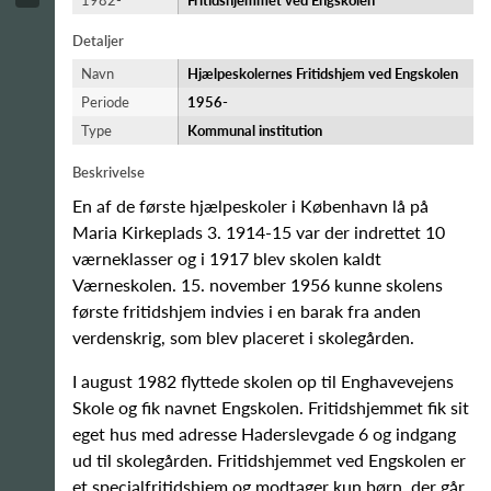
1982-
Fritidshjemmet ved Engskolen
Detaljer
Navn
Hjælpeskolernes Fritidshjem ved Engskolen
Periode
1956-​
Type
Kommunal institution
Beskrivelse
En af de første hjælpeskoler i København lå på
Maria Kirkeplads 3. 1914-15 var der indrettet 10
værneklasser og i 1917 blev skolen kaldt
Værneskolen. 15. november 1956 kunne skolens
første fritidshjem indvies i en barak fra anden
verdenskrig, som blev placeret i skolegården.
I august 1982 flyttede skolen op til Enghavevejens
Skole og fik navnet Engskolen. Fritidshjemmet fik sit
eget hus med adresse Haderslevgade 6 og indgang
ud til skolegården. Fritidshjemmet ved Engskolen er
et specialfritidshjem og modtager kun børn, der går