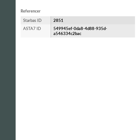
Referencer
Starbas ID
2851
ASTA7 ID
549945ef-0da8-4d88-935d-
a546334c2bac