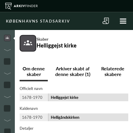
KØBENHAVNS STADSARKIV
Skaber
Helliggejst kirke
Om denne
Arkiver skabt af
Relaterede
skaber
denne skaber (1)
skabere
Officielt navn
1678-1970
Helliggejst kirke
Kaldenavn
1678-1970
Helligåndskirken
Detaljer