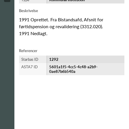
Beskrivelse
1991 Oprettet. Fra Bistandsafd, Afsnit for
førtidspension og revalidering (3312.020).
1991 Nedlagt.
Referencer
Starbas ID
1292
ASTA7 ID
5601a1f5-4cc5-4c48-a2b9-
0ae87b6b540a