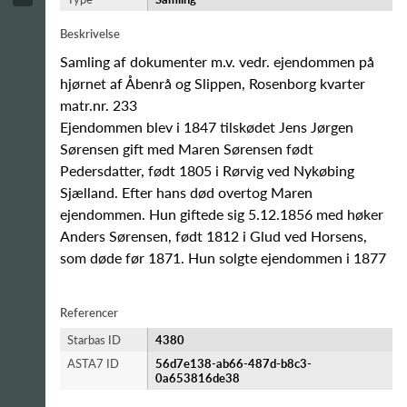
Beskrivelse
Samling af dokumenter m.v. vedr. ejendommen på
hjørnet af Åbenrå og Slippen, Rosenborg kvarter
matr.nr. 233
Ejendommen blev i 1847 tilskødet Jens Jørgen
Sørensen gift med Maren Sørensen født
Pedersdatter, født 1805 i Rørvig ved Nykøbing
Sjælland. Efter hans død overtog Maren
ejendommen. Hun giftede sig 5.12.1856 med høker
Anders Sørensen, født 1812 i Glud ved Horsens,
som døde før 1871. Hun solgte ejendommen i 1877
Referencer
Starbas ID
4380
ASTA7 ID
56d7e138-ab66-487d-b8c3-
0a653816de38