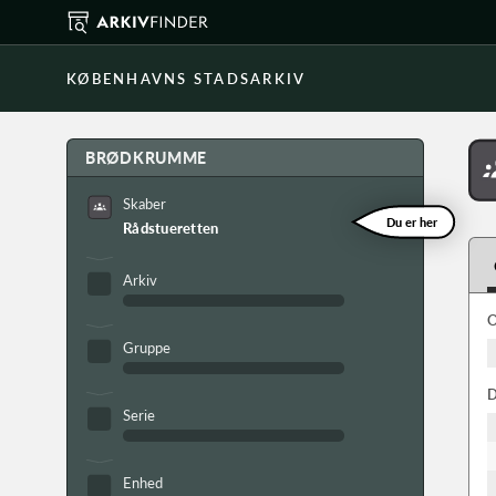
KØBENHAVNS STADSARKIV
BRØDKRUMME
Skaber
Du er her
Rådstueretten
Arkiv
O
Gruppe
D
Serie
Enhed