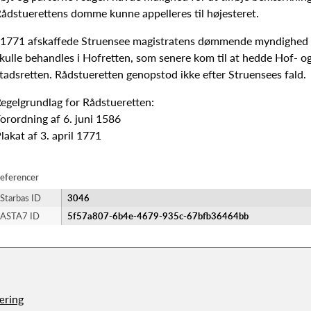
ådstuerettens domme kunne appelleres til højesteret.
 1771 afskaffede Struensee magistratens dømmende myndighed 
kulle behandles i Hofretten, som senere kom til at hedde Hof- o
tadsretten. Rådstueretten genopstod ikke efter Struensees fald.
egelgrundlag for Rådstueretten:
orordning af 6. juni 1586
lakat af 3. april 1771
eferencer
Starbas ID
3046
ASTA7 ID
5f57a807-6b4e-4679-935c-67bfb36464bb
æring