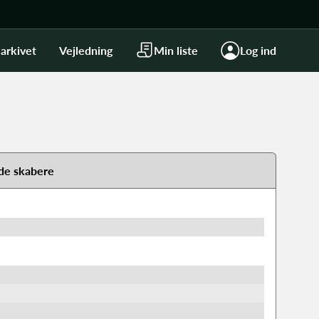
arkivet
Vejledning
Min liste
Log ind
de skabere