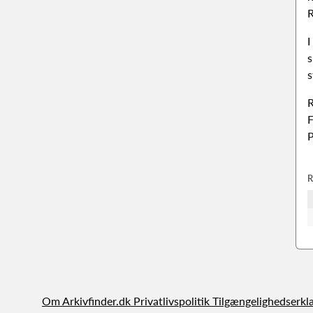
R
I
s
s
R
F
P
R
Om Arkivfinder.dk
Privatlivspolitik
Tilgængelighedserkl