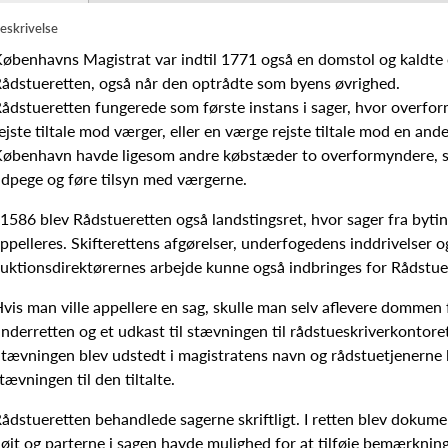
eskrivelse
øbenhavns Magistrat var indtil 1771 også en domstol og kaldte o
ådstueretten, også når den optrådte som byens øvrighed.
ådstueretten fungerede som første instans i sager, hvor overfo
ejste tiltale mod værger, eller en værge rejste tiltale mod en and
øbenhavn havde ligesom andre købstæder to overformyndere, s
dpege og føre tilsyn med værgerne.
 1586 blev Rådstueretten også landstingsret, hvor sager fra byti
ppelleres. Skifterettens afgørelser, underfogedens inddrivelser 
uktionsdirektørernes arbejde kunne også indbringes for Rådstue
vis man ville appellere en sag, skulle man selv aflevere dommen 
nderretten og et udkast til stævningen til rådstueskriverkontore
tævningen blev udstedt i magistratens navn og rådstuetjenerne 
tævningen til den tiltalte.
ådstueretten behandlede sagerne skriftligt. I retten blev dokum
øjt og parterne i sagen havde mulighed for at tilføje bemærkning