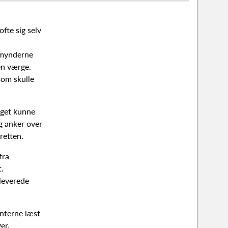
fte sig selv
rmynderne
en værge.
om skulle
nget kunne
og anker over
retten.
fra
t.
leverede
enterne læst
er.