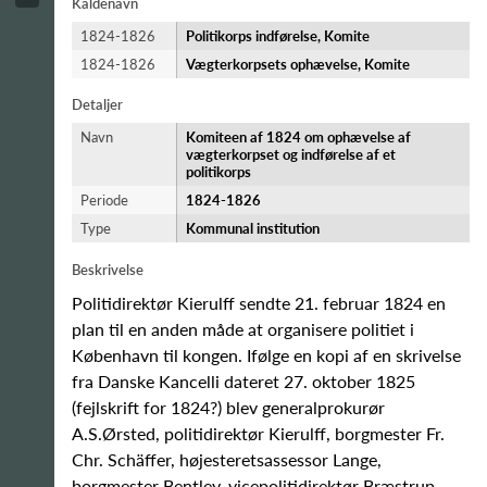
Kaldenavn
1824-1826
Politikorps indførelse, Komite
1824-1826
Vægterkorpsets ophævelse, Komite
Detaljer
Navn
Komiteen af 1824 om ophævelse af
vægterkorpset og indførelse af et
politikorps
Periode
1824-​1826
Type
Kommunal institution
Beskrivelse
Politidirektør Kierulff sendte 21. februar 1824 en
plan til en anden måde at organisere politiet i
København til kongen. Ifølge en kopi af en skrivelse
fra Danske Kancelli dateret 27. oktober 1825
(fejlskrift for 1824?) blev generalprokurør
A.S.Ørsted, politidirektør Kierulff, borgmester Fr.
Chr. Schäffer, højesteretsassessor Lange,
borgmester Bentley, vicepolitidirektør Bræstrup,