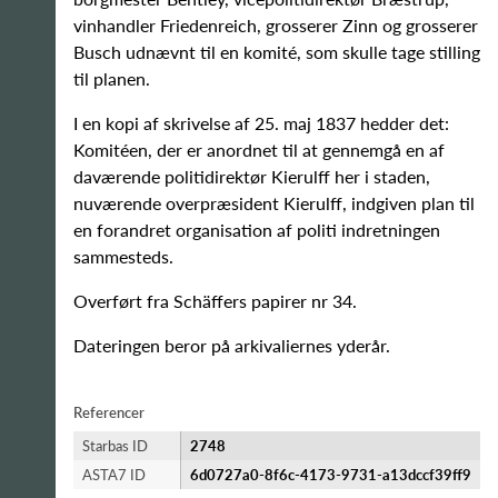
vinhandler Friedenreich, grosserer Zinn og grosserer
Busch udnævnt til en komité, som skulle tage stilling
til planen.
I en kopi af skrivelse af 25. maj 1837 hedder det:
Komitéen, der er anordnet til at gennemgå en af
daværende politidirektør Kierulff her i staden,
nuværende overpræsident Kierulff, indgiven plan til
en forandret organisation af politi indretningen
sammesteds.
Overført fra Schäffers papirer nr 34.
Dateringen beror på arkivaliernes yderår.
Referencer
Starbas ID
2748
ASTA7 ID
6d0727a0-8f6c-4173-9731-a13dccf39ff9