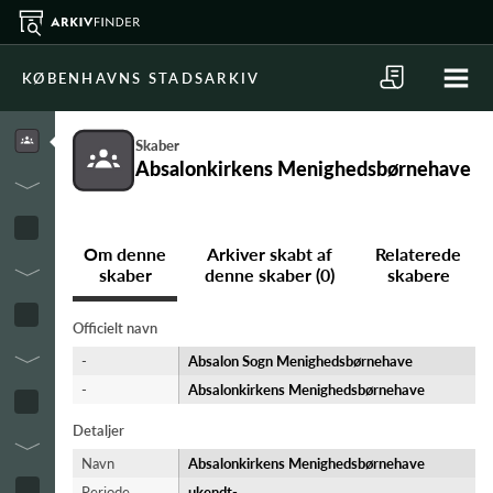
KØBENHAVNS STADSARKIV
Skaber
Absalonkirkens Menighedsbørnehave
Om denne
Arkiver skabt af
Relaterede
skaber
denne skaber (0)
skabere
Officielt navn
-
Absalon Sogn Menighedsbørnehave
-
Absalonkirkens Menighedsbørnehave
Detaljer
Navn
Absalonkirkens Menighedsbørnehave
Periode
ukendt-​