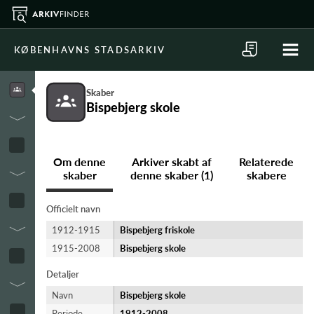
KØBENHAVNS STADSARKIV
Skaber
Bispebjerg skole
Om denne
Arkiver skabt af
Relaterede
skaber
denne skaber (1)
skabere
Officielt navn
1912-1915
Bispebjerg friskole
1915-2008
Bispebjerg skole
Detaljer
Navn
Bispebjerg skole
Periode
1912-​2008