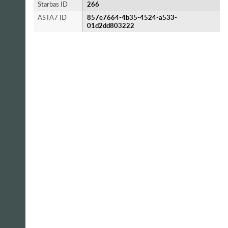
Starbas ID
266
ASTA7 ID
857e7664-4b35-4524-a533-
01d2dd803222