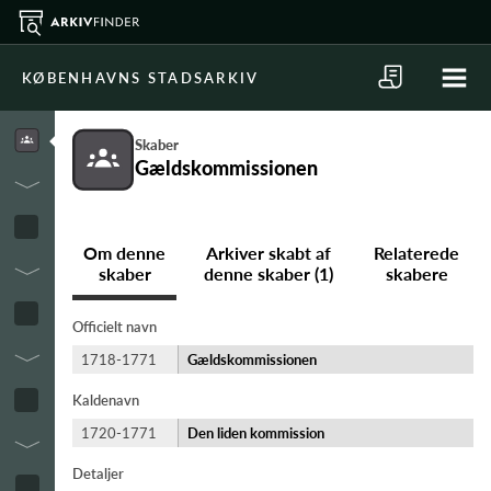
KØBENHAVNS STADSARKIV
Skaber
Gældskommissionen
Om denne
Arkiver skabt af
Relaterede
skaber
denne skaber (1)
skabere
Officielt navn
1718-1771
Gældskommissionen
Kaldenavn
1720-1771
Den liden kommission
Detaljer