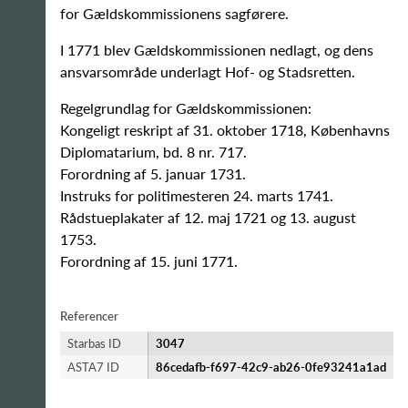
for Gældskommissionens sagførere.
I 1771 blev Gældskommissionen nedlagt, og dens
ansvarsområde underlagt Hof- og Stadsretten.
Regelgrundlag for Gældskommissionen:
Kongeligt reskript af 31. oktober 1718, Københavns
Diplomatarium, bd. 8 nr. 717.
Forordning af 5. januar 1731.
Instruks for politimesteren 24. marts 1741.
Rådstueplakater af 12. maj 1721 og 13. august
1753.
Forordning af 15. juni 1771.
Referencer
Starbas ID
3047
ASTA7 ID
86cedafb-f697-42c9-ab26-0fe93241a1ad