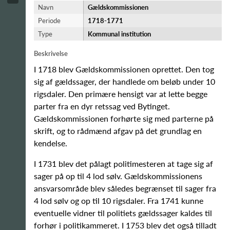
Navn
Gældskommissionen
Periode
1718-​1771
Type
Kommunal institution
Beskrivelse
I 1718 blev Gældskommissionen oprettet. Den tog
sig af gældssager, der handlede om beløb under 10
rigsdaler. Den primære hensigt var at lette begge
parter fra en dyr retssag ved Bytinget.
Gældskommissionen forhørte sig med parterne på
skrift, og to rådmænd afgav på det grundlag en
kendelse.
I 1731 blev det pålagt politimesteren at tage sig af
sager på op til 4 lod sølv. Gældskommissionens
ansvarsområde blev således begrænset til sager fra
4 lod sølv og op til 10 rigsdaler. Fra 1741 kunne
eventuelle vidner til politiets gældssager kaldes til
forhør i politikammeret. I 1753 blev det også tilladt