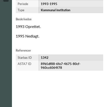
Periode
1993-​1995
Type
Kommunal institution
Beskrivelse
1993 Oprettet.
1995 Nedlagt.
Referencer
Starbas ID
1342
ASTA7 ID
89b5df88-6fe7-4675-80cf-
960cc6064f78