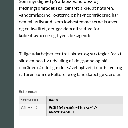
Som myndighed på afløbs- vandløbs- og
fredningsområdet skal centret sikre, at naturen,
vandområderne, kysterne og havneområderne har
den miljøtilstand, som lovbestemmelserne kræver,
og en kvalitet, der gør dem attraktive for
københavnerne og byens besøgende.
Tillige udarbejder centret planer og strategier for at
sikre en positiv udvikling af de grønne og blå
områder når det gælder såvel bylivet, friluftslivet og
naturen som de kulturelle og landskabelige værdier.
Referencer
Starbas ID
4488
ASTA7 ID
9c3f1547-c66d-41d7-a747-
ea2cd1845051