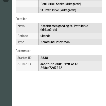
-
Petri kirke, Sankt (kirkegårde)
-
St. Petri kirke (kirkegårde)
Detaljer
Navn
Katolsk menighed og St. Petri kirke
(kirkegårde)
Periode
ukendt-​
Type
Kommunal institution
Referencer
Starbas ID
2838
ASTA7 ID
aa64f36b-8081-49ff-ae18-
298ce72d7242