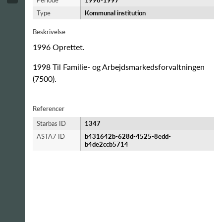
Periode
1996-​1997
Type
Kommunal institution
Beskrivelse
1996 Oprettet.
1998 Til Familie- og Arbejdsmarkedsforvaltningen
(7500).
Referencer
Starbas ID
1347
ASTA7 ID
b431642b-628d-4525-8edd-
b4de2ccb5714