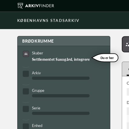
KØBENHAVNS STADSARKIV
BRØDKRUMME
Skaber
Du er her
Settlementet Saxogård, integreret institution
Arkiv
O
Gruppe
D
Serie
Enhed