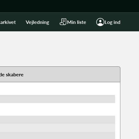
arkivet
Vejledning
Min liste
Log ind
de skabere