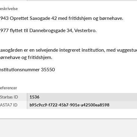
eskrivelse
943 Oprettet Saxogade 42 med fritidshjem og børnehave.
977 flyttet til Dannebrogsgade 34, Vesterbro.
axogården er en selvejende integreret institution, med vuggestu
ørnehave og fritidshjem.
nstitutionsnummer 35550
eferencer
Starbas ID
1536
ASTA7 ID
b95c9cc9-f722-45b7-901e-a42500ea8598