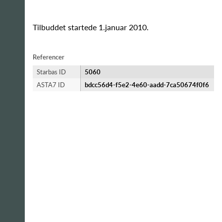
Tilbuddet startede 1.januar 2010.
Referencer
Starbas ID
5060
ASTA7 ID
bdcc56d4-f5e2-4e60-aadd-7ca50674f0f6