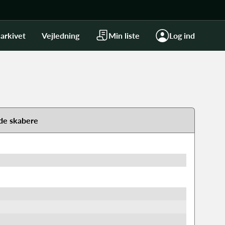
arkivet
Vejledning
Min liste
Log ind
de skabere