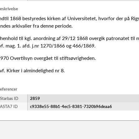
eskrivelse
ndtil 1868 bestyredes kirken af Universitetet, hvorfor der på Rig
indes arkivalier fra denne periode.
 henhold til kgl. anordning af 29/12 1868 overgik patronatet til 
vf. mag. 1. afd. j.nr 1270/1866 og 466/1869.
970 Overtilsyn overgået til stiftsøvrigheden.
vf. Kirker i almindelighed nr 8.
eferencer
Starbas ID
2859
ASTA7 ID
c9338e55-88b1-4ec5-8381-7320b96deaa6