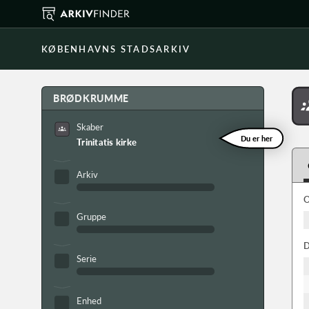
KØBENHAVNS STADSARKIV
BRØDKRUMME
Skaber
Du er her
Trinitatis kirke
Arkiv
O
Gruppe
D
Serie
Enhed