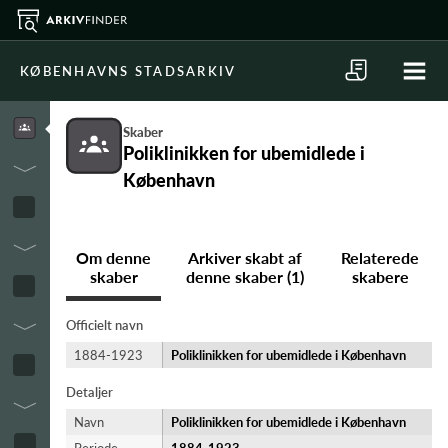
KØBENHAVNS STADSARKIV
Skaber
Poliklinikken for ubemidlede i
København
Om denne
Arkiver skabt af
Relaterede
skaber
denne skaber (1)
skabere
Officielt navn
1884-1923
Poliklinikken for ubemidlede i København
Detaljer
Navn
Poliklinikken for ubemidlede i København