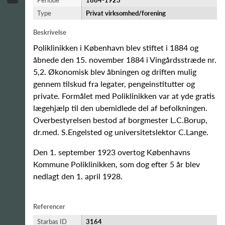
Periode
1884-​1923
Type
Privat virksomhed/forening
Beskrivelse
Poliklinikken i København blev stiftet i 1884 og
åbnede den 15. november 1884 i Vingårdsstræde nr.
5,2. Økonomisk blev åbningen og driften mulig
gennem tilskud fra legater, pengeinstitutter og
private. Formålet med Poliklinikken var at yde gratis
lægehjælp til den ubemidlede del af befolkningen.
Overbestyrelsen bestod af borgmester L.C.Borup,
dr.med. S.Engelsted og universitetslektor C.Lange.
Den 1. september 1923 overtog Københavns
Kommune Poliklinikken, som dog efter 5 år blev
nedlagt den 1. april 1928.
Referencer
Starbas ID
3164