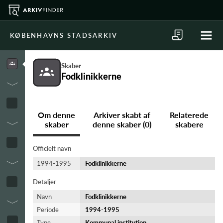
KØBENHAVNS STADSARKIV
Skaber
Fodklinikkerne
Om denne
Arkiver skabt af
Relaterede
skaber
denne skaber (0)
skabere
Officielt navn
1994-1995
Fodklinikkerne
Detaljer
Navn
Fodklinikkerne
Periode
1994-​1995
Type
Kommunal institution