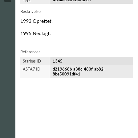
Beskrivelse
1993 Oprettet.
1995 Nedlagt.
Referencer
Starbas ID
1345
ASTA7 ID
d219668b-a38c-480f-ab82-
8be50091df41