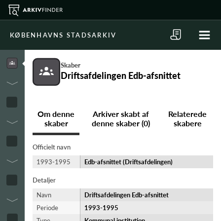
KØBENHAVNS STADSARKIV
Skaber
Driftsafdelingen Edb-afsnittet
Om denne
Arkiver skabt af
Relaterede
skaber
denne skaber (0)
skabere
Officielt navn
1993-1995
Edb-afsnittet (Driftsafdelingen)
Detaljer
Navn
Driftsafdelingen Edb-afsnittet
Periode
1993-​1995
Type
Kommunal institution