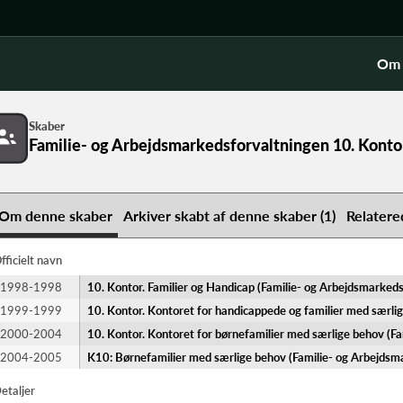
Om 
Skaber
Familie- og Arbejdsmarkedsforvaltningen 10. Konto
ontoret for børnefamilier med særlige behov
Om denne skaber
Arkiver skabt af denne skaber (1)
Relatere
fficielt navn
1998-1998
10. Kontor. Familier og Handicap (Familie- og Arbejdsmarked
1999-1999
10. Kontor. Kontoret for handicappede og familier med særli
2000-2004
10. Kontor. Kontoret for børnefamilier med særlige behov (F
2004-2005
K10: Børnefamilier med særlige behov (Familie- og Arbejdsm
etaljer