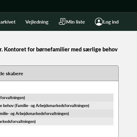
arkivet
Vejledning
Min liste
Log ind
r. Kontoret for børnefamilier med særlige behov
de skabere
sforvaltningen)
ge behov (Familie- og Arbejdsmarkedsforvaltningen)
amilie- og Arbejdsmarkedsforvaltningen)
arkedsforvaltningen)