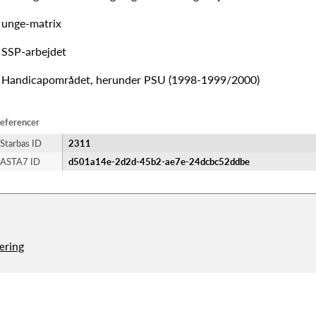
 unge-matrix
 SSP-arbejdet
 Handicapområdet, herunder PSU (1998-1999/2000)
eferencer
Starbas ID
2311
ASTA7 ID
d501a14e-2d2d-45b2-ae7e-24dcbc52ddbe
æring