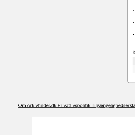
-
-
-
R
Om Arkivfinder.dk
Privatlivspolitik
Tilgængelighedserkl