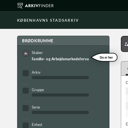
KØBENHAVNS STADSARKIV
BRØDKRUMME
Skaber
Du er her
Familie- og Arbejdsmarkedsforvaltningen 10. Kontor. K
Arkiv
O
Gruppe
Serie
D
Enhed