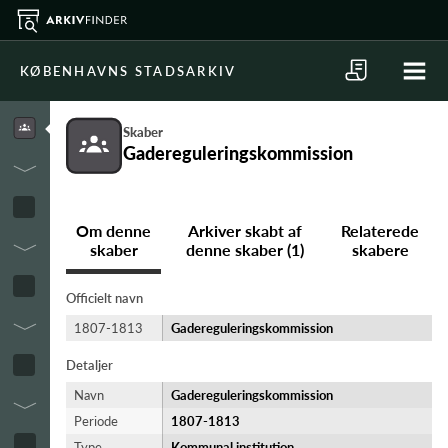
KØBENHAVNS STADSARKIV
Skaber
Gadereguleringskommission
Om denne
Arkiver skabt af
Relaterede
skaber
denne skaber (1)
skabere
Officielt navn
1807-1813
Gadereguleringskommission
Detaljer
Navn
Gadereguleringskommission
Periode
1807-​1813
Type
Kommunal institution