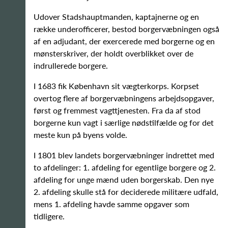
Udover Stadshauptmanden, kaptajnerne og en
række underofficerer, bestod borgervæbningen også
af en adjudant, der exercerede med borgerne og en
mønsterskriver, der holdt overblikket over de
indrullerede borgere.
I 1683 fik København sit vægterkorps. Korpset
overtog flere af borgervæbningens arbejdsopgaver,
først og fremmest vagttjenesten. Fra da af stod
borgerne kun vagt i særlige nødstilfælde og for det
meste kun på byens volde.
I 1801 blev landets borgervæbninger indrettet med
to afdelinger: 1. afdeling for egentlige borgere og 2.
afdeling for unge mænd uden borgerskab. Den nye
2. afdeling skulle stå for deciderede militære udfald,
mens 1. afdeling havde samme opgaver som
tidligere.