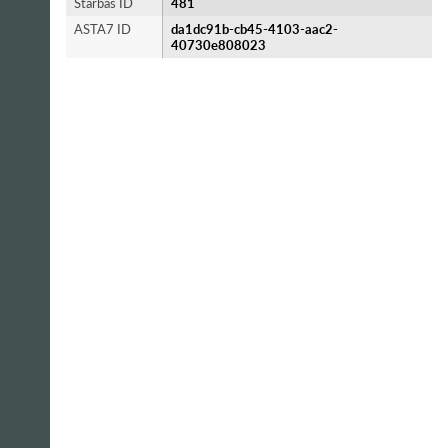
Starbas ID
481
ASTA7 ID
da1dc91b-cb45-4103-aac2-
40730e808023