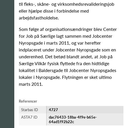
til fleks-, skåne- og virksomhedsrevalideringsjob
eller hjælpe disse i forbindelse med
arbejdsfastholdelse.
Som følge af organisationsændringer blev Center
for Job på Særlige lagt sammen med Jobcenter
Nyropsgade i marts 2011, og var herefter
indplaceret under Jobcenter Nyropsgade som en
underenhed. Det betød blandt andet, at Job på
Særlige Vilkår fysisk flyttede fra den hidtidige
lokalitet i Baldersgade til Jobcenter Nyropsgades
lokaler i Nyropsgade. Flytningen er sket ultimo
marts 2011.
Referencer
Starbas ID
4727
ASTA7 ID
dac76433-18ba-4f9e-b65e-
64ad1f92b22c