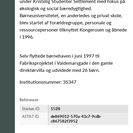
under Kristelig Studenter Settlement med fokus på
økologisk og social bæredygtighed.
Børneuniversitetet, en anderledes og privat skole,
blev startet af forældregruppe, personale og
ressourcepersoner tilknyttet Kongerosen og åbnede
i 1996.
Selv flyttede børnehaven i juni 1997 til
Fabriksprojektet i Valdemarsgade i den gamle
direktørvilla og udvidede med 26 børn.
Institutionsnummer: 35347
Referencer
Starbas ID
1528
ASTA7 ID
de869012-570a-43c7-9cdb-
c867582f3952