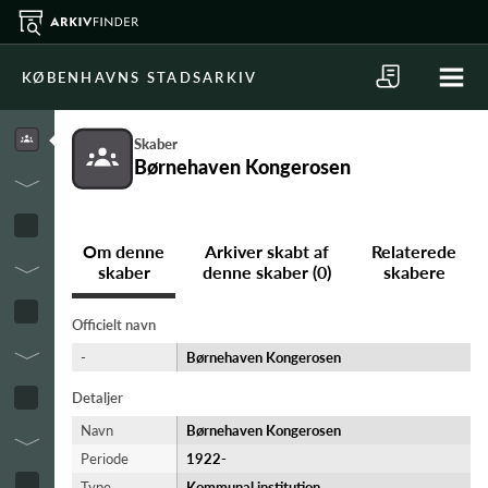
KØBENHAVNS STADSARKIV
Skaber
Børnehaven Kongerosen
Om denne
Arkiver skabt af
Relaterede
skaber
denne skaber (0)
skabere
Officielt navn
-
Børnehaven Kongerosen
Detaljer
Navn
Børnehaven Kongerosen
Periode
1922-​
Type
Kommunal institution